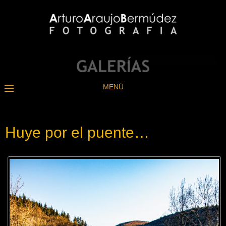
MENÚ
Huye por el puente…