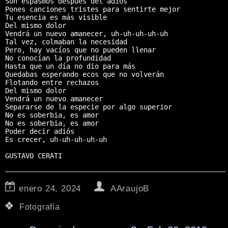
Son espasmos después del adiós

Pones canciones tristes para sentirte mejor

Tu esencia es más visible

Del mismo dolor

Vendrá un nuevo amanecer, uh-uh-uh-uh-uh

Tal vez, colmaban la necesidad

Pero, hay vacíos que no pueden llenar

No conocían la profundidad

Hasta que un día no dio para más

Quedabas esperando ecos que no volverán

Flotando entre rechazos

Del mismo dolor

Vendrá un nuevo amanecer

Separarse de la especie por algo superior

No es soberbia, es amor

No es soberbia, es amor

Poder decir adiós

Es crecer, uh-uh-uh-uh-uh

GUSTAVO CERATI
enero 24, 2024
AAraujoB
Fotografía